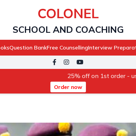
COLONEL
SCHOOL AND COACHING
oks
Question Bank
Free Counselling
Interview Prepara
25% off on 1st order - use cou
Order now