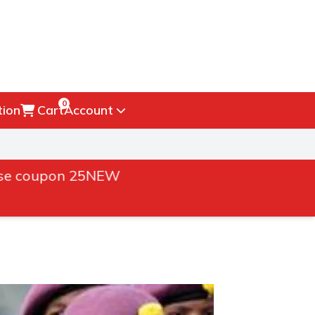
0
tion
Cart
Account
pon 25NEW